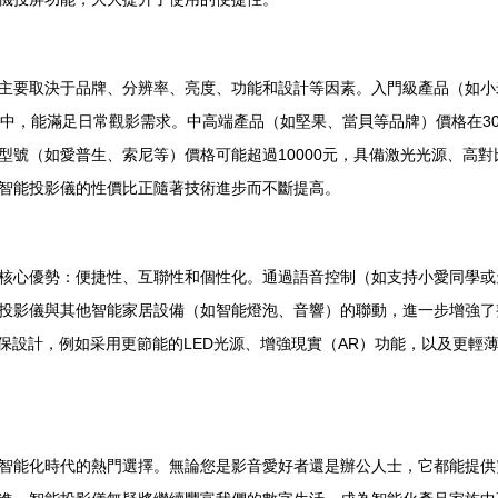
要取決于品牌、分辨率、亮度、功能和設計等因素。入門級產品（如小米、
度適中，能滿足日常觀影需求。中高端產品（如堅果、當貝等品牌）價格在300
型號（如愛普生、索尼等）價格可能超過10000元，具備激光光源、高
智能投影儀的性價比正隨著技術進步而不斷提高。
核心優勢：便捷性、互聯性和個性化。通過語音控制（如支持小愛同學或
投影儀與其他智能家居設備（如智能燈泡、音響）的聯動，進一步增強了
保設計，例如采用更節能的LED光源、增強現實（AR）功能，以及更輕
智能化時代的熱門選擇。無論您是影音愛好者還是辦公人士，它都能提供