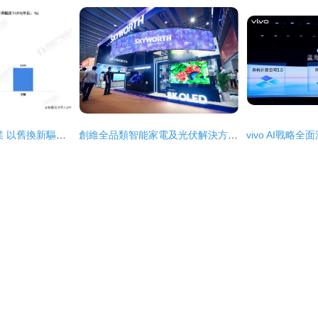
2020年中國家電行業 以舊換新驅動高端化與智能化浪潮
創維全品類智能家電及光伏解決方案閃耀2023廣交會，引領智慧生活新潮流