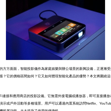
的方方面面，智能投影儀作為家庭娛樂與辦公場景的新興設備，正逐漸受
樣？它的價格區間如何？它又如何體現智能化產品的優勢？本文將圍繞這
、Wi-Fi連接和應用商店的投影設備。它無需外接電腦或播放器，即可直接
或戶外活動等多種場景。用戶可以通過內置系統訪問Netflix、YouT
機投屏功能，大大提升了使用的便捷性。