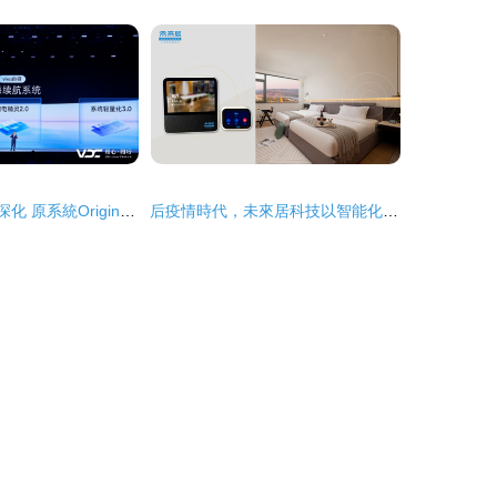
vivo AI戰略全面深化 原系統OriginOS 6與藍河操作系統BlueOS 3引領產品智能化新浪潮
后疫情時代，未來居科技以智能化產品賦能單體酒店新篇章