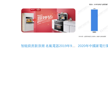
智能廚房新浪潮 名氣電器2019年916爆炒節全國狂歡啟動