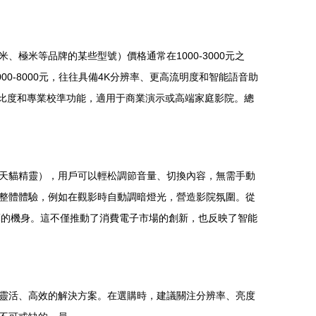
極米等品牌的某些型號）價格通常在1000-3000元之
0-8000元，往往具備4K分辨率、更高流明度和智能語音助
對比度和專業校準功能，適用于商業演示或高端家庭影院。總
天貓精靈），用戶可以輕松調節音量、切換內容，無需手動
整體體驗，例如在觀影時自動調暗燈光，營造影院氛圍。從
薄的機身。這不僅推動了消費電子市場的創新，也反映了智能
靈活、高效的解決方案。在選購時，建議關注分辨率、亮度